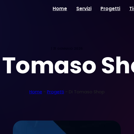
Home
Servizi
Progetti
T
|
31 GENNAIO 2026
i Tomaso Sh
Home
-
Progetti
-
Di Tomaso Shop