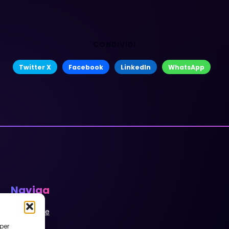
CONDIVIDI
Twitter X
Facebook
LinkedIn
WhatsApp
Naviga
Homepage
Servizi
 per