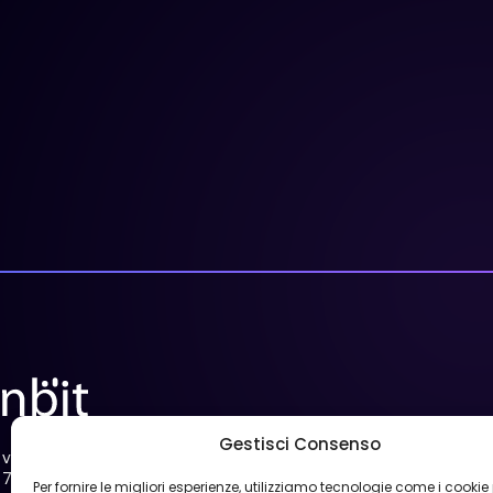
Gestisci Consenso
via Mura Megalitiche 5
70022 Altamura (BA)
Per fornire le migliori esperienze, utilizziamo tecnologie come i cookie