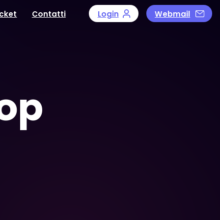
icket
Contatti
Login
Webmail
op