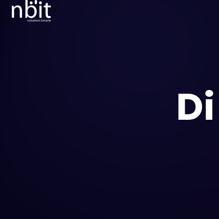
nBit
Soluzioni
Binarie
D