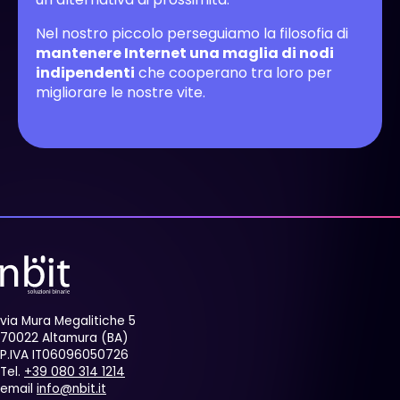
Nel nostro piccolo perseguiamo la filosofia di
mantenere Internet una maglia di nodi
indipendenti
che cooperano tra loro per
migliorare le nostre vite.
via Mura Megalitiche 5
70022 Altamura (BA)
P.IVA IT06096050726
Tel.
+39 080 314 1214
email
info@nbit.it